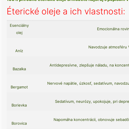
Éterické oleje a ich vlastnosti:
Esenciálny
Emocionálna rovi
olej
Navodzuje atmosféru 
Aníz
Antidepresívne, zlepšuje náladu, na koncen
Bazalka
Nervové napätie, úzkosť, sedatívum, navodz
Bergamot
Sedatívum, neurózy, upokojuje, pri depr
Borievka
Napomáha koncentrácii, obnovuje sebadô
Borovica