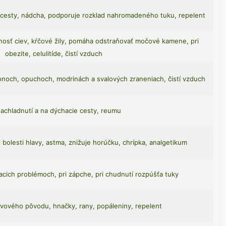
e cesty, nádcha, podporuje rozklad nahromadeného tuku, repelent
evnosť ciev, kŕčové žily, pomáha odstraňovať močové kamene, pri
obezite, celulitíde, čistí vzduch
ronoch, opuchoch, modrinách a svalových zraneniach, čistí vzduch
nachladnutí a na dýchacie cesty, reumu
 bolesti hlavy, astma, znižuje horúčku, chrípka, analgetikum
iacich problémoch, pri zápche, pri chudnutí rozpúšťa tuky
ervového pôvodu, hnačky, rany, popáleniny, repelent