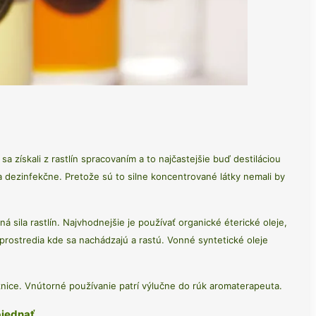
 získali z rastlín spracovaním a to najčastejšie buď destiláciou
 a dezinfekčne. Pretože sú to silne koncentrované látky nemali by
tná sila rastlín. Najvhodnejšie je používať organické éterické oleje,
prostredia kde sa nachádzajú a rastú. Vonné syntetické oleje
ice. Vnútorné používanie patrí výlučne do rúk aromaterapeuta.
bjednať.