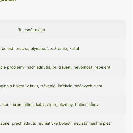
Telesná rovina
 bolesti brucha, plynatosť, zažívanie, kašeľ
ie problémy, nachladnutia, pri trávení, nevoľnosť, repelent
gína a bolesti v krku, trávenie, infekcie močových ciest
tikum, bronchitída, katar, akné, ekzémy, bolesti kĺbov
 astme, prechladnutí, reumatické bolesti, nečistá mastná pleť