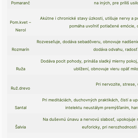
Pomaranč
na iných, pre príliš usi
Akútne i chronické stavy úzkosti, utišuje nervy a 
Pom.kvet –
pomáha uvoľniť potlačené emócie, 
Nerol
Rozveseľuje, dodáva sebadôveru, obnovuje nadšenie
Rozmarín
dodáva odvahu, radosť 
Dodáva pocit pohody, prináša sladký mierny pokoj, 
Ruža
ublížení, obnovuje vieru opäť mil
Pri nervozite, strese,
Ruž.drevo
Pri meditáciách, duchovných praktikách, čistí a u
Santal
intelektu neustálym premýšľaním, har
Na duševnú únavu a nervovú slabosť, upokojuje 
Šalvia
euforicky, pri nerozhodnosti 