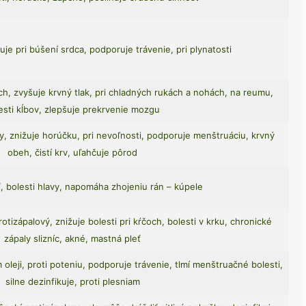
šuje pri búšení srdca, podporuje trávenie, pri plynatosti
ch, zvyšuje krvný tlak, pri chladných rukách a nohách, na reumu,
esti kĺbov, zlepšuje prekrvenie mozgu
vy, znižuje horúčku, pri nevoľnosti, podporuje menštruáciu, krvný
obeh, čistí krv, uľahčuje pôrod
 bolesti hlavy, napomáha zhojeniu rán – kúpele
otizápalový, znižuje bolesti pri kŕčoch, bolesti v krku, chronické
zápaly slizníc, akné, mastná pleť
 oleji, proti poteniu, podporuje trávenie, tlmí menštruačné bolesti,
silne dezinfikuje, proti plesniam