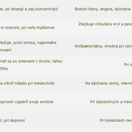
 pri letargii a zlej koncentrácii
Bolesti hlavy, angína, dýchaci
Zlepšuje cirkuláciu krvi a p
i starosti, pri veľa myšlienok
viežuje, proti stresu, napomáha
Antibakteriálna, vhodná pri vý
érovaní
vnať sa so zmenami v živote, ľahko
Pri 
čitky
 oživiť náladu pri melanchólii
Na dýchacie cesty, mierni
opnosti vyjadriť svoje emócie
Pri žalúdočných a tráv
, pri depresii
Pri bolestiach n