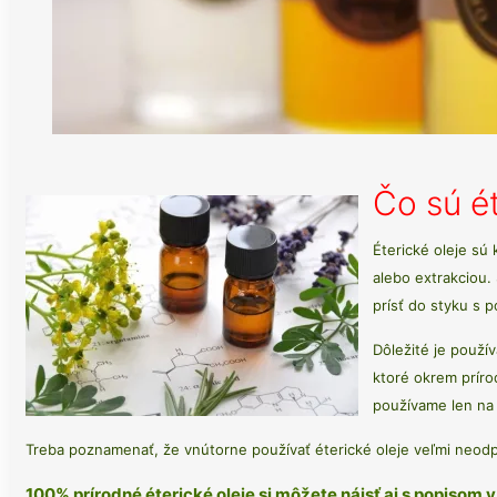
Čo sú ét
Éterické oleje sú
alebo extrakciou.
prísť do styku s 
Dôležité je použív
ktoré okrem príro
používame len na 
Treba poznamenať, že vnútorne používať éterické oleje veľmi neod
100% prírodné éterické oleje si môžete nájsť aj s popisom v