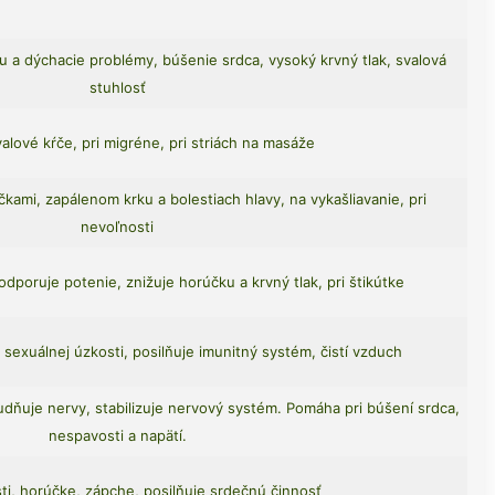
mu a dýchacie problémy, búšenie srdca, vysoký krvný tlak, svalová
stuhlosť
alové kŕče, pri migréne, pri striách na masáže
čkami, zapálenom krku a bolestiach hlavy, na vykašliavanie, pri
nevoľnosti
odporuje potenie, znižuje horúčku a krvný tlak, pri štikútke
 a sexuálnej úzkosti, posilňuje imunitný systém, čistí vzduch
udňuje nervy, stabilizuje nervový systém. Pomáha pri búšení srdca,
nespavosti a napätí.
ti, horúčke, zápche, posilňuje srdečnú činnosť