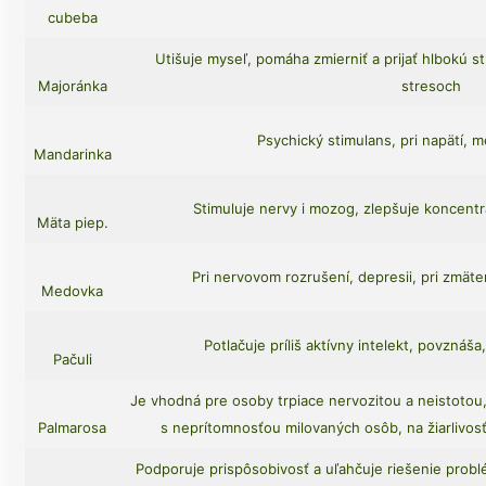
cubeba
Utišuje myseľ, pomáha zmierniť a prijať hlbokú str
Majoránka
stresoch
Psychický stimulans, pri napätí, m
Mandarinka
Stimuluje nervy i mozog, zlepšuje koncentrá
Mäta piep.
Pri nervovom rozrušení, depresii, pri zmäte
Medovka
Potlačuje príliš aktívny intelekt, povznáša,
Pačuli
Je vhodná pre osoby trpiace nervozitou a neistotou, 
Palmarosa
s neprítomnosťou milovaných osôb, na žiarlivosť,
Podporuje prispôsobivosť a uľahčuje riešenie probl