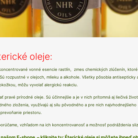
erické oleje:
 koncentrované vonné esencie rastlín, zmes chemických zlúčenín, ktoré sa
 Sú rozpustné v olejoch, mlieku a alkohole. Všetky pôsobia antisepticky
pokožkou, môžu vyvolať alergickú reakciu.
ať pravé prírodné oleje. Sú účinnejšie a je v nich prítomná aj liečivá živo
dného zloženia, využívajú aj silu pôvodného a pre nich najvhodnejšieho 
prevoňanie priestoru.
porúčame, vzhľadom na ich koncentrovanosť a možnosť podráždenia slizn
 našom E-shope. – kliknite tu:
Éterické oleje si môžete ihneď o