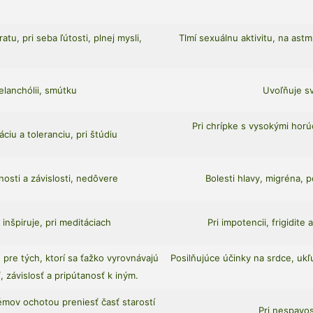
atu, pri seba ľútosti, plnej mysli,
Tlmí sexuálnu aktivitu, na ast
elanchólii, smútku
Uvoľňuje sv
Pri chrípke s vysokými horú
ciu a toleranciu, pri štúdiu
nosti a závislosti, nedôvere
Bolesti hlavy, migréna, p
 inšpiruje, pri meditáciach
Pri impotencii, frigidite
pre tých, ktorí sa ťažko vyrovnávajú
Posilňujúce účinky na srdce, ukľ
 závislosť a pripútanosť k iným.
émov ochotou preniesť časť starostí
Pri nespavos