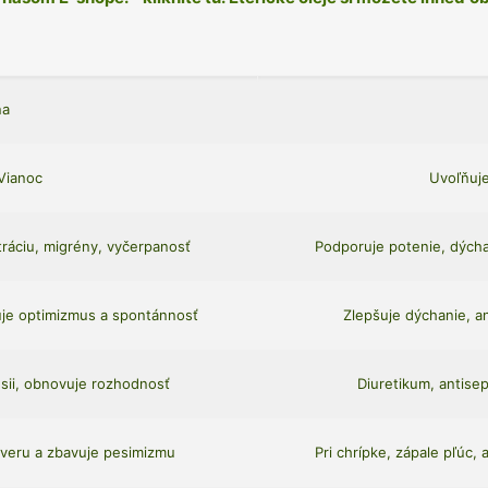
na
Vianoc
Uvoľňuje
tráciu, migrény, vyčerpanosť
Podporuje potenie, dýchac
uje optimizmus a spontánnosť
Zlepšuje dýchanie, an
esii, obnovuje rozhodnosť
Diuretikum, antisep
veru a zbavuje pesimizmu
Pri chrípke, zápale pľúc,