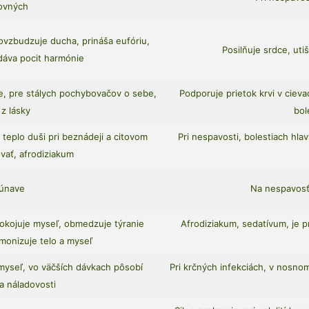
lovných
povzbudzuje ducha, prináša eufóriu,
Posilňuje srdce, uti
dáva pocit harmónie
, pre stálych pochybovačov o sebe,
Podporuje prietok krvi v cieva
z lásky
bol
teplo duši pri beznádeji a citovom
Pri nespavosti, bolestiach hla
ovať, afrodiziakum
 únave
Na nespavosť,
pokojuje myseľ, obmedzuje týranie
Afrodiziakum, sedatívum, je pr
monizuje telo a myseľ
myseľ, vo väčších dávkach pôsobí
Pri krčných infekciách, v nosnom
a náladovosti