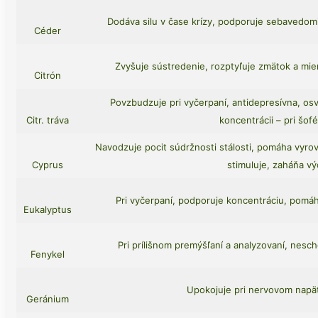
Dodáva silu v čase krízy, podporuje sebavedomie,
Céder
Zvyšuje sústredenie, rozptyľuje zmätok a miern
Citrón
Povzbudzuje pri vyčerpaní, antidepresívna, os
Citr. tráva
koncentrácii – pri šof
Navodzuje pocit súdržnosti stálosti, pomáha vyro
Cyprus
stimuluje, zaháňa vý
Pri vyčerpaní, podporuje koncentráciu, pomáha
Eukalyptus
Pri prílišnom premýšľaní a analyzovaní, nesch
Fenykel
Upokojuje pri nervovom napätí
Geránium