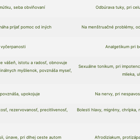
smútku, seba obviňovaní
Odbúrava tuky, pri celul
omáha prijať pomoc od iných
Na menštruačné problémy, odst
 vyčerpanosti
Analgetikum pri bo
e vášeň, istotu a radosť, obnovuje
Sexuálne tonikum, pri impotenci
iginálnych myšlienok, povznáša myseľ,
mlieka, u
, povznáša, upokojuje
Na nervy, pri nespavost
tosť, rezervovanosť, precitlivenosť,
Bolesti hlavy, migrény, chrípka, 
ii, únave, pri dlhej ceste autom
Afrodiziakum, protizápa