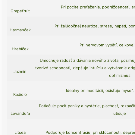
Pri pocite preťaženia, podráždenosti, 
Grapefruit
Pri žalúdočnej neuróze, strese, napätí, p
Harmanček
Pri nervovom vypätí, celkovej
Hrebíček
Umocňuje radosť z dávania nového života, posilňuj
tvorivé schopnosti, zlepšuje intuíciu a vytváranie or
Jazmín
optimizmus
Ideálny pri meditácii, očisťuje myseľ
Kadidlo
Potlačuje pocit paniky a hystérie, plachosť, rozpači
Levanduľa
utišuje
Litsea
Podporuje koncentráciu, pri skľúčenosti, depres