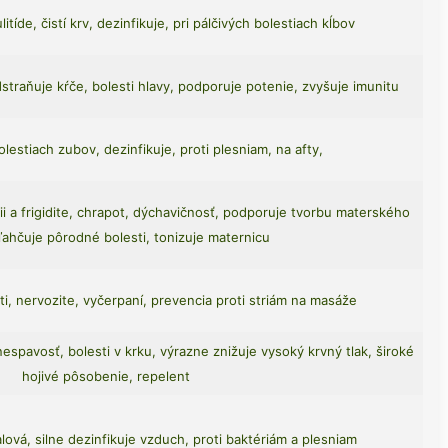
itíde, čistí krv, dezinfikuje, pri pálčivých bolestiach kĺbov
raňuje kŕče, bolesti hlavy, podporuje potenie, zvyšuje imunitu
lestiach zubov, dezinfikuje, proti plesniam, na afty,
i a frigidite, chrapot, dýchavičnosť, podporuje tvorbu materského
ľahčuje pôrodné bolesti, tonizuje maternicu
i, nervozite, vyčerpaní, prevencia proti striám na masáže
nespavosť, bolesti v krku, výrazne znižuje vysoký krvný tlak, široké
hojivé pôsobenie, repelent
lová, silne dezinfikuje vzduch, proti baktériám a plesniam