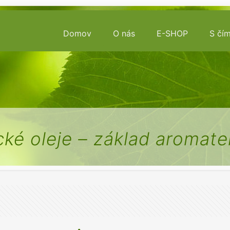
Domov
O nás
E-SHOP
S čí
cké oleje – základ aromate