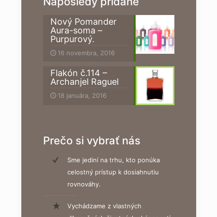
Naposledy pridané
Nový Pomander
Aura-soma –
Purpurový.
16 novembra, 2016
Flakón č.114 –
Archanjel Raguel
18 januára, 2016
Prečo si vybrať nás
Sme jediní na trhu, kto ponúka
celostný prístup k dosiahnutiu
rovnováhy.
Vychádzame z vlastných