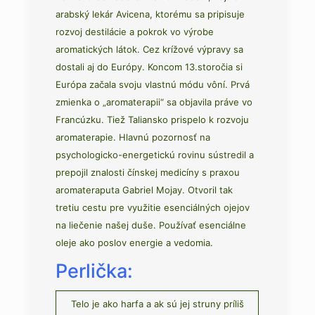
arabský lekár Avicena, ktorému sa pripisuje
rozvoj destilácie a pokrok vo výrobe
aromatických látok. Cez krížové výpravy sa
dostali aj do Európy. Koncom 13.storočia si
Európa začala svoju vlastnú módu vôní. Prvá
zmienka o „aromaterapii“ sa objavila práve vo
Francúzku. Tiež Taliansko prispelo k rozvoju
aromaterapie. Hlavnú pozornosť na
psychologicko-energetickú rovinu sústredil a
prepojil znalosti čínskej medicíny s praxou
aromateraputa Gabriel Mojay. Otvoril tak
tretiu cestu pre využitie esenciálných ojejov
na liečenie našej duše. Používať esenciálne
oleje ako poslov energie a vedomia.
Perlička:
Telo je ako harfa a ak sú jej struny príliš