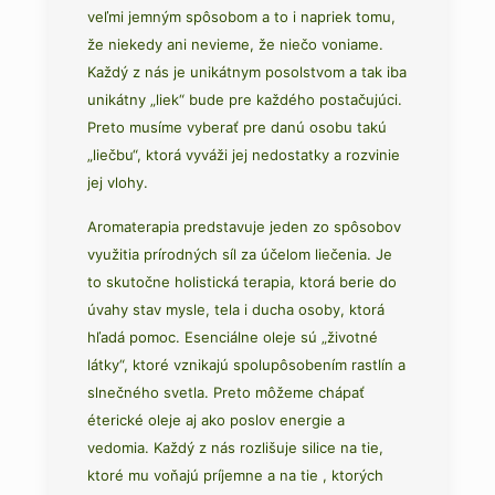
veľmi jemným spôsobom a to i napriek tomu,
že niekedy ani nevieme, že niečo voniame.
Každý z nás je unikátnym posolstvom a tak iba
unikátny „liek“ bude pre každého postačujúci.
Preto musíme vyberať pre danú osobu takú
„liečbu“, ktorá vyváži jej nedostatky a rozvinie
jej vlohy.
Aromaterapia predstavuje jeden zo spôsobov
využitia prírodných síl za účelom liečenia. Je
to skutočne holistická terapia, ktorá berie do
úvahy stav mysle, tela i ducha osoby, ktorá
hľadá pomoc. Esenciálne oleje sú „životné
látky“, ktoré vznikajú spolupôsobením rastlín a
slnečného svetla. Preto môžeme chápať
éterické oleje aj ako poslov energie a
vedomia. Každý z nás rozlišuje silice na tie,
ktoré mu voňajú príjemne a na tie , ktorých