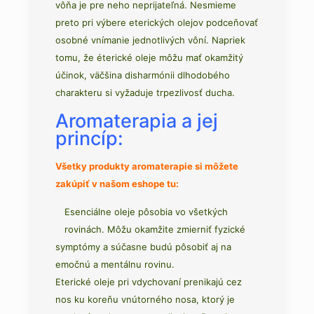
vôňa je pre neho neprijateľná. Nesmieme
preto pri výbere eterických olejov podceňovať
osobné vnímanie jednotlivých vôní. Napriek
tomu, že éterické oleje môžu mať okamžitý
účinok, väčšina disharmónii dlhodobého
charakteru si vyžaduje trpezlivosť ducha.
Aromaterapia a jej
princíp:
Všetky produkty aromaterapie si môžete
zakúpiť v našom eshope tu:
Esenciálne oleje pôsobia vo všetkých
rovinách. Môžu okamžite zmierniť fyzické
symptómy a súčasne budú pôsobiť aj na
emočnú a mentálnu rovinu.
Eterické oleje pri vdychovaní prenikajú cez
nos ku koreňu vnútorného nosa, ktorý je