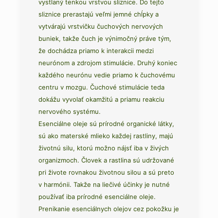
vystlaný tenkou vrstvou sliznice. Do tejto
sliznice prerastajú veľmi jemné chĺpky a
vytvárajú vrstvičku čuchových nervových
buniek, takže čuch je výnimočný práve tým,
že dochádza priamo k interakcii medzi
neurónom a zdrojom stimulácie. Druhý koniec
každého neurónu vedie priamo k čuchovému
centru v mozgu. Čuchové stimulácie teda
dokážu vyvolať okamžitú a priamu reakciu
nervového systému.
Esenciálne oleje sú prírodné organické látky,
sú ako materské mlieko každej rastliny, majú
životnú silu, ktorú možno nájsť iba v živých
organizmoch. Človek a rastlina sú udržované
pri živote rovnakou životnou silou a sú preto
v harmónii. Takže na liečivé účinky je nutné
používať iba prírodné esenciálne oleje.
Prenikanie esenciálnych olejov cez pokožku je