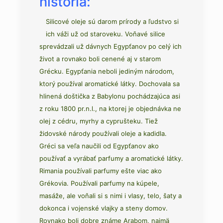
história:
Silicové oleje sú darom prírody a ľudstvo si
ich váži už od staroveku. Voňavé silice
sprevádzali už dávnych Egypťanov po celý ich
život a rovnako boli cenené aj v starom
Grécku. Egypťania neboli jediným národom,
ktorý používal aromatické látky. Dochovala sa
hlinená doštička z Babylonu pochádzajúca asi
z roku 1800 pr.n.l., na ktorej je objednávka ne
olej z cédru, myrhy a cyprušteku. Tiež
židovské národy používali oleje a kadidla.
Gréci sa veľa naučili od Egypťanov ako
používať a vyrábať parfumy a aromatické látky.
Rimania používali parfumy ešte viac ako
Grékovia. Používali parfumy na kúpele,
masáže, ale voňali si s nimi i vlasy, telo, šaty a
dokonca i vojenské vlajky a steny domov.
Rovnako boli dobre známe Arabom, najmä