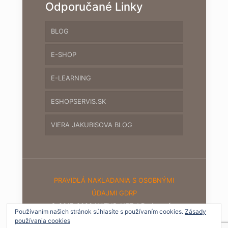
Odporučané Linky
BLOG
E-SHOP
E-LEARNING
ESHOPSERVIS.SK
VIERA JAKUBISOVA BLOG
PRAVIDLÁ NAKLADANIA S OSOBNÝMI
ÚDAJMI GDRP
© 2017-2020 NATUR-NET. Všetky práva
Používaním našich stránok súhlasíte s používaním cookies.
Zásady
vyhradené.
používania cookies