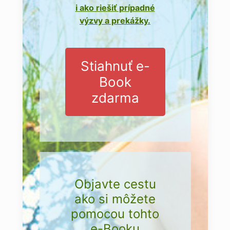
i ako riešiť prípadné
výzvy a prekážky.
Stiahnuť e-
Book
zdarma
Objavte cestu
ako si môžete
pomocou tohto
e-Booku