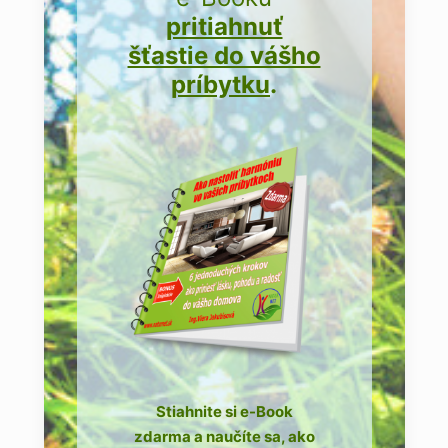
pritiahnuť
šťastie do vášho
príbytku
.
Stiahnite si e-Book
zdarma a naučíte sa, ako