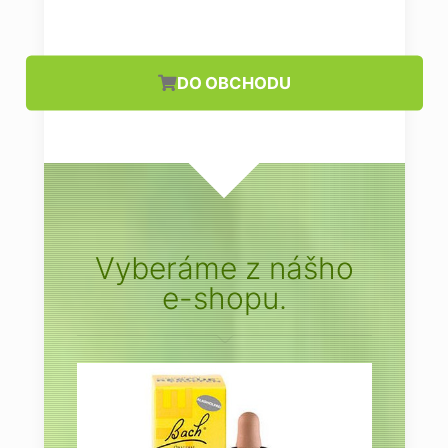
DO OBCHODU
Vyberáme z nášho
e-shopu.