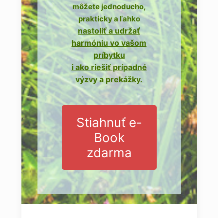
môžete jednoducho,
prakticky a ľahko
nastoliť a udržať
harmóniu vo vašom
príbytku
i ako riešiť prípadné
výzvy a prekážky.
Stiahnuť e-
Book
zdarma