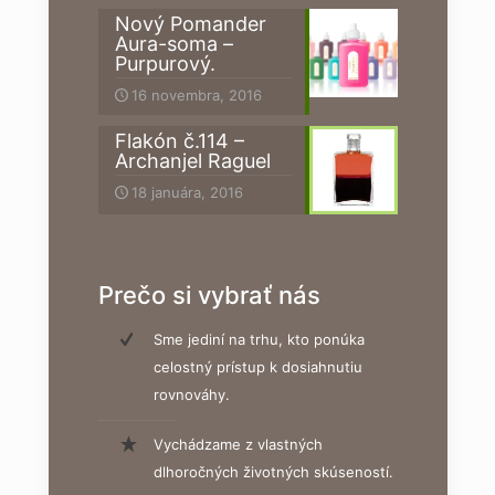
Nový Pomander
Aura-soma –
Purpurový.
16 novembra, 2016
Flakón č.114 –
Archanjel Raguel
18 januára, 2016
Prečo si vybrať nás
Sme jediní na trhu, kto ponúka
celostný prístup k dosiahnutiu
rovnováhy.
Vychádzame z vlastných
dlhoročných životných skúseností.