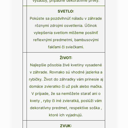
výsadby, prípadne dekoratívne prvky.
SVETLO:
Pokúste sa pozdvihnúť náladu v záhrade
rôznymi zdrojmi osvetlenia. Účinok
vylepšenia svetlom môžeme posilniť
reflexnými predmetmi, bambusovými
fakľami či sviečkami.
ŽIVOT:
Najlepšie pôsobia živé kvetiny vysadené
v záhrade. Rovnako sú vhodné jazierka a
rybičky. Život do záhradky vám prinesie aj
domáce zvieratko či už psík alebo mačka.
V prípade, že sa nemôžete starať ani o
kvety , ryby či iné zvieratká, poslúži vám
dekoratívny predmet, respektíve soška ,
ktoré ich vyjadrujú.
ZVUK: