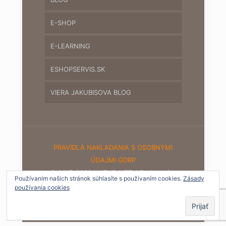
E-SHOP
E-LEARNING
ESHOPSERVIS.SK
VIERA JAKUBISOVA BLOG
PRAVIDLÁ NAKLADANIA S OSOBNÝMI
ÚDAJMI GDRP
© 2017-2020 NATUR-NET. Všetky práva
Používaním našich stránok súhlasíte s používaním cookies.
Zásady
vyhradené.
používania cookies