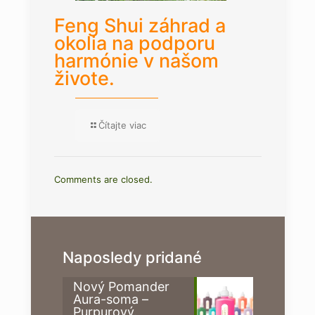
Feng Shui záhrad a
okolia na podporu
harmónie v našom
živote.
Čítajte viac
Comments are closed.
Naposledy pridané
Nový Pomander
Aura-soma –
Purpurový.