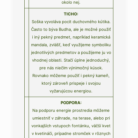
okolo nej.
TICHO:
Soška vyvoláva pocit duchovného kútika.
Často to býva Budha, ale je možné použiť
i iný pekný predmet, napríklad keramická
mandala, zvlášť, keď využijeme symboliku
jednotlivých predmetov a použijeme ju vo
vhodnej oblasti. Stačí úplne jednoduchý,
pre nás niečím výnimočný kúsok.
Rovnako môžeme použiť i pekný kameň,
ktorý zároveň prispeje i svojou
vyžarujúcou energiou.
PODPORA:
Na podporu energie prostredia môžeme
umiestniť v záhrade, na terase, alebo pri
vonkajších vstupoch fontánku, väčší kvet
v kvetináči, prípadne stromček v rôznych