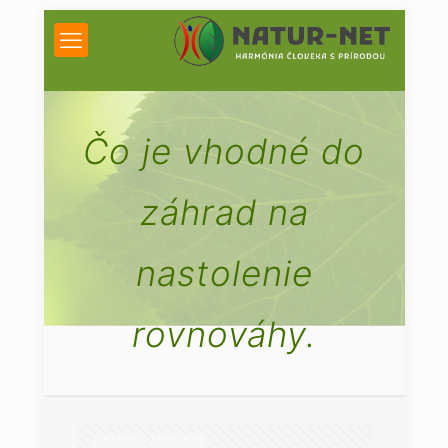
Čo je vhodné do
záhrad na
nastolenie
rovnováhy.