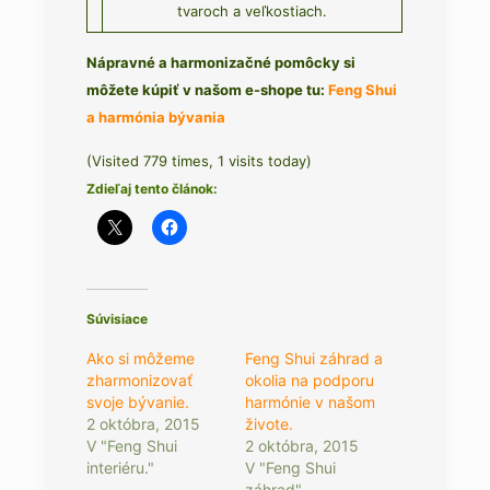
tvaroch a veľkostiach.
Nápravné a harmonizačné pomôcky si
môžete kúpiť v našom e-shope tu:
Feng Shui
a harmónia bývania
(Visited 779 times, 1 visits today)
Zdieľaj tento článok:
Súvisiace
Ako si môžeme
Feng Shui záhrad a
zharmonizovať
okolia na podporu
svoje bývanie.
harmónie v našom
2 októbra, 2015
živote.
V "Feng Shui
2 októbra, 2015
interiéru."
V "Feng Shui
záhrad"