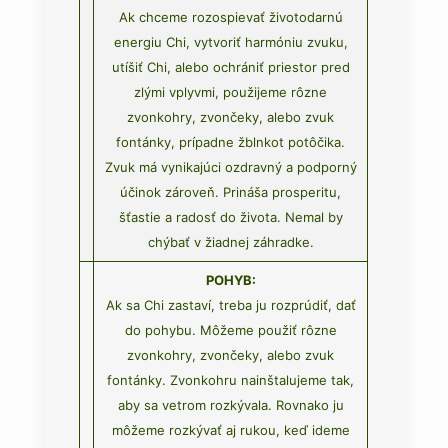
Ak chceme rozospievať životodarnú
energiu Chi, vytvoriť harmóniu zvuku,
utíšiť Chi, alebo ochrániť priestor pred
zlými vplyvmi, použijeme rôzne
zvonkohry, zvončeky, alebo zvuk
fontánky, prípadne žblnkot potôčika.
Zvuk má vynikajúci ozdravný a podporný
účinok zároveň. Prináša prosperitu,
šťastie a radosť do života. Nemal by
chýbať v žiadnej záhradke.
POHYB:
Ak sa Chi zastaví, treba ju rozprúdiť, dať
do pohybu. Môžeme použiť rôzne
zvonkohry, zvončeky, alebo zvuk
fontánky. Zvonkohru nainštalujeme tak,
aby sa vetrom rozkývala. Rovnako ju
môžeme rozkývať aj rukou, keď ideme