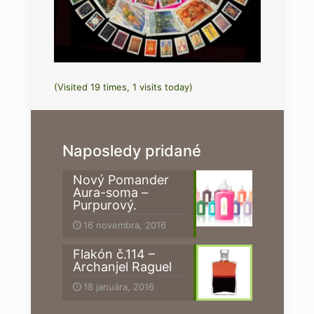
(Visited 19 times, 1 visits today)
Naposledy pridané
Nový Pomander
Aura-soma –
Purpurový.
16 novembra, 2016
Flakón č.114 –
Archanjel Raguel
18 januára, 2016