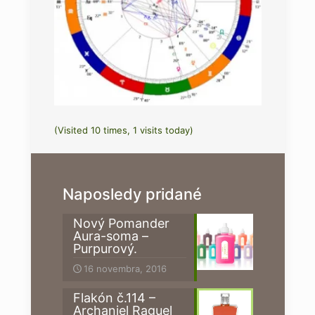
(Visited 10 times, 1 visits today)
Naposledy pridané
Nový Pomander
Aura-soma –
Purpurový.
16 novembra, 2016
Flakón č.114 –
Archanjel Raguel