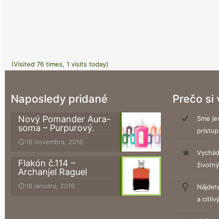
(Visited 76 times, 1 visits today)
Naposledy pridané
Prečo si
Nový Pomander Aura-
Sme jed
soma – Purpurový.
prístup
16 novembra, 2016
Vychád
Flakón č.114 –
životn
Archanjel Raguel
18 januára, 2016
Nájdet
a citliv