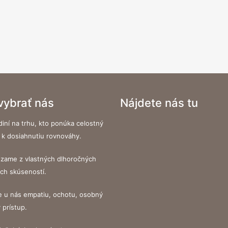
 vybrať nás
Nájdete nás tu
iní na trhu, kto ponúka celostný
 k dosiahnutiu rovnováhy.
zame z vlastných dlhoročných
ých skúseností.
e u nás empatiu, ochotu, osobný
ý prístup.