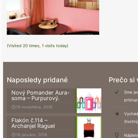
(Visited 20 times, 1 visits today)
Naposledy pridané
Prečo si
Nový Pomander Aura-
Sme jed
soma – Purpurový.
prístup
16 novembra, 2016
Vychád
Flakón č.114 –
životn
Archanjel Raguel
18 januára, 2016
Nájdet