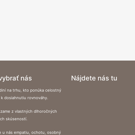
 vybrať nás
Nájdete nás tu
iní na trhu, kto ponúka celostný
 k dosiahnutiu rovnováhy.
zame z vlastných dlhoročných
ých skúseností.
e u nás empatiu, ochotu, osobný