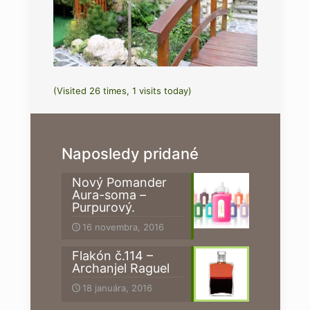
(Visited 26 times, 1 visits today)
Naposledy pridané
Nový Pomander
Aura-soma –
Purpurový.
16 novembra, 2016
Flakón č.114 –
Archanjel Raguel
18 januára, 2016