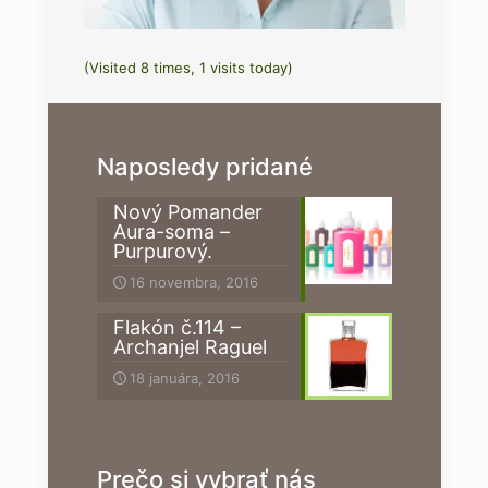
(Visited 8 times, 1 visits today)
Naposledy pridané
Nový Pomander
Aura-soma –
Purpurový.
16 novembra, 2016
Flakón č.114 –
Archanjel Raguel
18 januára, 2016
Prečo si vybrať nás