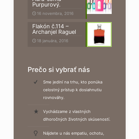
Purpurový.
16 novembra, 2016
Flakón č.114 –
Archanjel Raguel
18 januára, 2016
Prečo si vybrať nás
Sme jediní na trhu, kto ponúka
celostný prístup k dosiahnutiu
rovnováhy.
Vychádzame z vlastných
dlhoročných životných skúseností.
Nájdete u nás empatiu, ochotu,