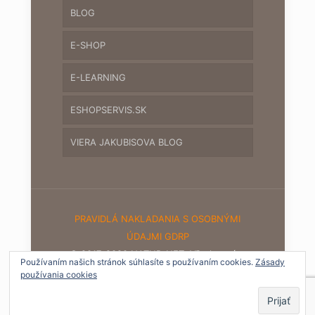
BLOG
E-SHOP
E-LEARNING
ESHOPSERVIS.SK
VIERA JAKUBISOVA BLOG
PRAVIDLÁ NAKLADANIA S OSOBNÝMI
ÚDAJMI GDRP
© 2017-2020 NATUR-NET. Všetky práva
Používaním našich stránok súhlasíte s používaním cookies.
Zásady
vyhradené.
používania cookies