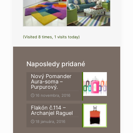
(Visited 8 times, 1 visits today)
Naposledy pridané
Nový Pomander
Aura-soma –
Purpurový.
16 novembra, 2016
Flakón č.114 –
Archanjel Raguel
18 januára, 2016