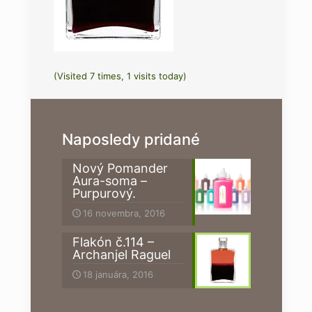
(Visited 7 times, 1 visits today)
Naposledy pridané
Nový Pomander
Aura-soma –
Purpurový.
16 novembra, 2016
Flakón č.114 –
Archanjel Raguel
18 januára, 2016