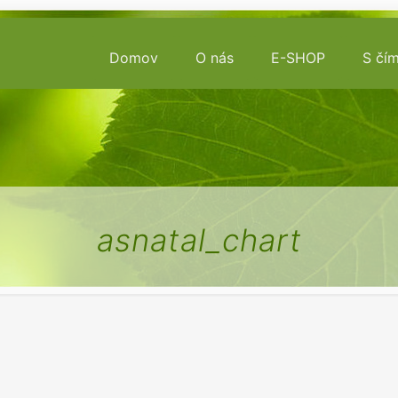
Domov
O nás
E-SHOP
S čí
asnatal_chart