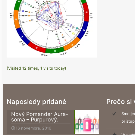
(Visited 12 times, 1 visits today)
Naposledy pridané
Prečo si
Nový Pomander Aura-
Sme jed
soma – Purpurový.
prístup
16 novembra, 2016
Vychád