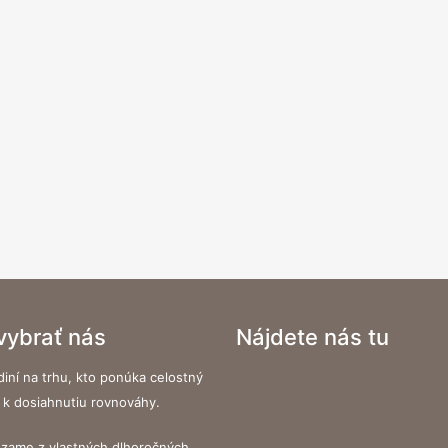
 vybrať nás
Nájdete nás tu
iní na trhu, kto ponúka celostný
 k dosiahnutiu rovnováhy.
zame z vlastných dlhoročných