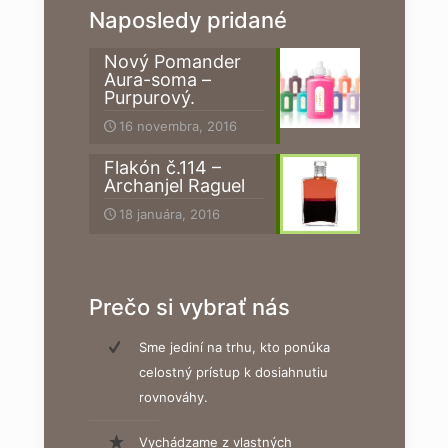
Naposledy pridané
Nový Pomander
Aura-soma –
Purpurový.
16 novembra, 2016
Flakón č.114 –
Archanjel Raguel
18 januára, 2016
Prečo si vybrať nás
Sme jediní na trhu, kto ponúka
celostný prístup k dosiahnutiu
rovnováhy.
Vychádzame z vlastných