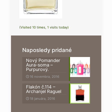
(Visited 10 times, 1 visits today)
Naposledy pridané
Nový Pomander
Aura-soma –
Purpurový.
16 novembra, 2016
Flakón č.114 –
Archanjel Raguel
18 januára, 2016