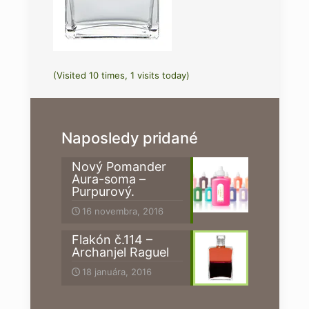
(Visited 10 times, 1 visits today)
Naposledy pridané
Nový Pomander
Aura-soma –
Purpurový.
16 novembra, 2016
Flakón č.114 –
Archanjel Raguel
18 januára, 2016